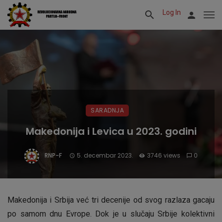
Log In
SARADNJA
Makedonija i Levica u 2023. godini
RNP-F
5. decembar 2023.
3746 views
0
Makedonija i Srbija već tri decenije od svog razlaza gacaju
po samom dnu Evrope. Dok je u slučaju Srbije kolektivni