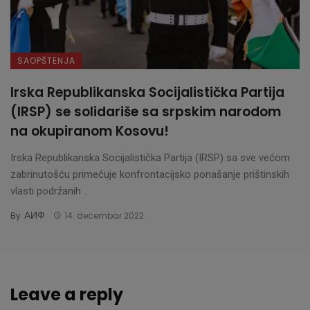
SAOPŠTENJA
Irska Republikanska Socijalistička Partija
(IRSP) se solidariše sa srpskim narodom
na okupiranom Kosovu!
Irska Republikanska Socijalistička Partija (IRSP) sa sve većom
zabrinutošću primećuje konfrontacijsko ponašanje prištinskih
vlasti podržanih ...
АИФ
By
14. decembar 2022.
Leave a reply