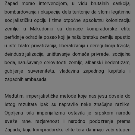
Zapad morao intervencijom, u vidu brutalnih sankcija,
bombardovanja i okupacije dela teritorije da slomi legitimnu
socijalističku opciju i time otpočne apsolutnu kolonizaciju
zemlje, u Makedoniji su domaće kompradorske elite
perfidnije odradile posao koji je našu bratsku zemlju spustio
u isto blato: privatizacija, liberalizacija i deregulacija tržišta,
deindustrijalizacija, uništavanje domaće privrede, socijalna
beda, narušavanje celovitosti zemlje, albanski iredentizam,
gubljenje suvereniteta, vladavina zapadnog kapitala i
zapadnih ambasada.
Međutim, imperijalističke metode koje nas jesu dovele do
istog rezultata ipak su napravile neke značajne razlike.
Ogoljena sila imperijalizma ostavila je srpskom narodu
sveže rane, razjarenost i narodno podozrenje prema
Zapadu, koje kompradorske elite tera da imaju veći stepen