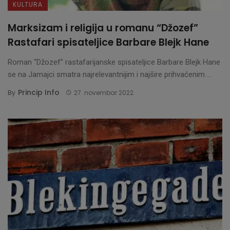
KULTURA
Marksizam i religija u romanu “Džozef”
Rastafari spisateljice Barbare Blejk Hane
Roman “Džozef” rastafarijanske spisateljice Barbare Blejk Hane
se na Jamajci smatra najrelevantnijim i najšire prihvaćenim ...
Princip Info
By
27. novembar 2022.