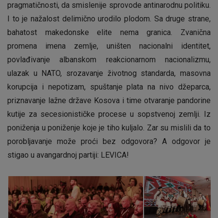
pragmatičnosti, da smislenije sprovode antinarodnu politiku.
I to je nažalost delimično urodilo plodom. Sa druge strane,
bahatost makedonske elite nema granica. Zvanična
promena imena zemlje, uništen nacionalni identitet,
povlađivanje albanskom reakcionarnom nacionalizmu,
ulazak u NATO, srozavanje životnog standarda, masovna
korupcija i nepotizam, spuštanje plata na nivo džeparca,
priznavanje lažne države Kosova i time otvaranje pandorine
kutije za secesionističke procese u sopstvenoj zemlji. Iz
poniženja u poniženje koje je tiho kuljalo. Zar su mislili da to
porobljavanje može proći bez odgovora? A odgovor je
stigao u avangardnoj partiji: LEVICA!