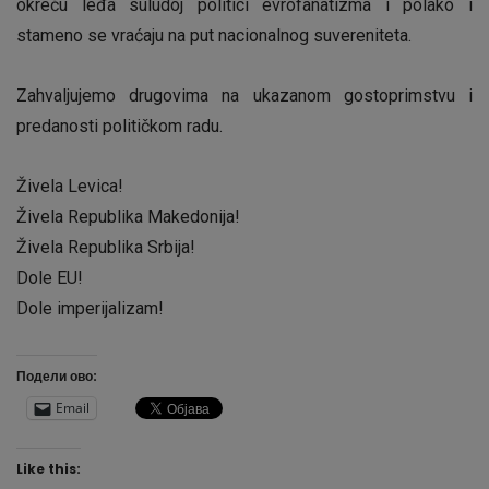
okreću leđa suludoj politici evrofanatizma i polako i
stameno se vraćaju na put nacionalnog suvereniteta.
Zahvaljujemo drugovima na ukazanom gostoprimstvu i
predanosti političkom radu.
Živela Levica!
Živela Republika Makedonija!
Živela Republika Srbija!
Dole EU!
Dole imperijalizam!
Подели ово:
Email
Like this: