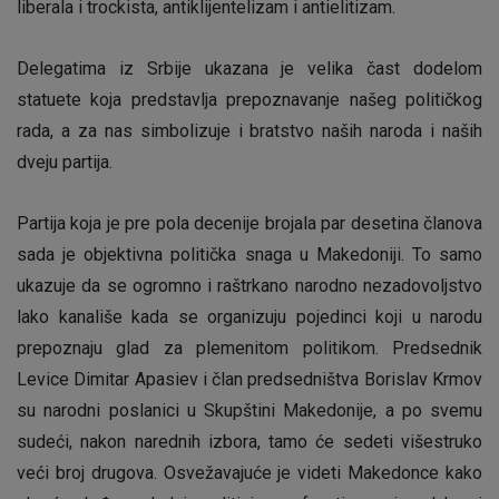
liberala i trockista, antiklijentelizam i antielitizam.
Delegatima iz Srbije ukazana je velika čast dodelom
statuete koja predstavlja prepoznavanje našeg političkog
rada, a za nas simbolizuje i bratstvo naših naroda i naših
dveju partija.
Partija koja je pre pola decenije brojala par desetina članova
sada je objektivna politička snaga u Makedoniji. To samo
ukazuje da se ogromno i raštrkano narodno nezadovoljstvo
lako kanališe kada se organizuju pojedinci koji u narodu
prepoznaju glad za plemenitom politikom. Predsednik
Levice Dimitar Apasiev i član predsedništva Borislav Krmov
su narodni poslanici u Skupštini Makedonije, a po svemu
sudeći, nakon narednih izbora, tamo će sedeti višestruko
veći broj drugova. Osvežavajuće je videti Makedonce kako