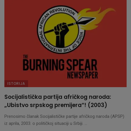
ISTORIJA
Socijalistička partija afričkog naroda:
„Ubistvo srpskog premijera“! (2003)
Prenosimo članak Socijalističke partije afričkog naroda (APSP)
iz aprila, 2003. o političkoj situaciji u Srbiji. ...