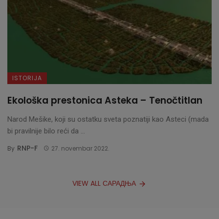
ISTORIJA
Ekološka prestonica Asteka – Tenočtitlan
Narod Mešike, koji su ostatku sveta poznatiji kao Asteci (mada
bi pravilnije bilo reći da ...
RNP-F
By
27. novembar 2022.
VIEW ALL САРАДЊА