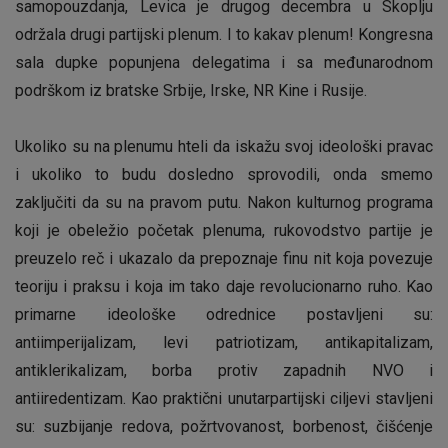
samopouzdanja, Levica je drugog decembra u Skoplju
održala drugi partijski plenum. I to kakav plenum! Kongresna
sala dupke popunjena delegatima i sa međunarodnom
podrškom iz bratske Srbije, Irske, NR Kine i Rusije.
Ukoliko su na plenumu hteli da iskažu svoj ideološki pravac
i ukoliko to budu dosledno sprovodili, onda smemo
zaključiti da su na pravom putu. Nakon kulturnog programa
koji je obeležio početak plenuma, rukovodstvo partije je
preuzelo reč i ukazalo da prepoznaje finu nit koja povezuje
teoriju i praksu i koja im tako daje revolucionarno ruho. Kao
primarne ideološke odrednice postavljeni su:
antiimperijalizam, levi patriotizam, antikapitalizam,
antiklerikalizam, borba protiv zapadnih NVO i
antiiredentizam. Kao praktični unutarpartijski ciljevi stavljeni
su: suzbijanje redova, požrtvovanost, borbenost, čišćenje