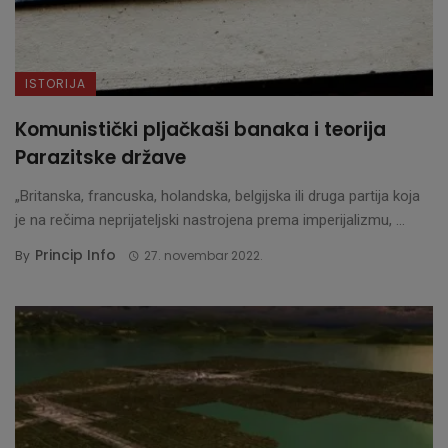
ISTORIJA
Komunistički pljačkaši banaka i teorija
Parazitske države
„Britanska, francuska, holandska, belgijska ili druga partija koja
je na rečima neprijateljski nastrojena prema imperijalizmu, ...
Princip Info
By
27. novembar 2022.