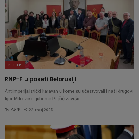
ВЕСТИ
RNP-F u poseti Belorusiji
Antiimperijalistički karavan u kome su učestvovali i naši drugovi
Igor Mitrović i Ljubomir Pejčić završio ...
АИФ
By
22. maj 2025.