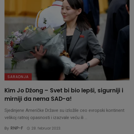
SARADNJA
Kim Jo Džong – Svet bi bio lepši, sigurniji i
mirniji da nema SAD-a!
Sjedinjene Američke Države su izložile ceo evropski kontinent
velikoj ratnoj opasnosti i izazvale veću ili ...
RNP-F
By
28. februar 2023.