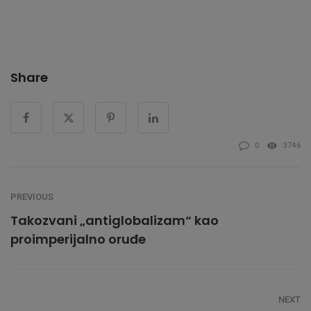
Share
0
3746
PREVIOUS
Takozvani „antiglobalizam“ kao
proimperijalno oruđe
NEXT