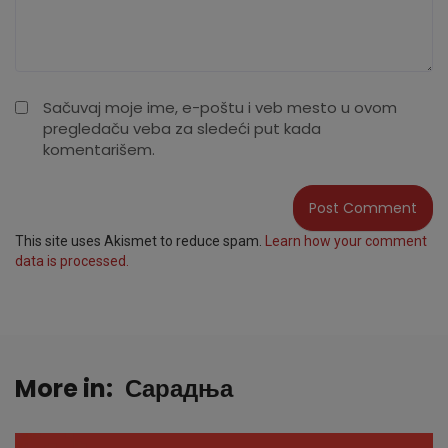
Sačuvaj moje ime, e-poštu i veb mesto u ovom
pregledaču veba za sledeći put kada
komentarišem.
This site uses Akismet to reduce spam.
Learn how your comment
data is processed.
More in:
Сарадња