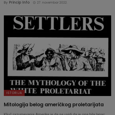
Princip Info
By
27. novembar 2022.
ISTORIJA
Mitologija belog američkog proletarijata
Ključ razumevanja Amerike je da se uvidi da je ona bila lanac