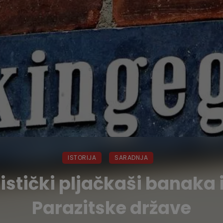
ISTORIJA
SARADNJA
tički pljačkaši banaka i
Parazitske države