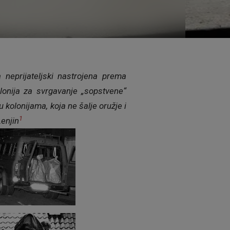
a neprijateljski nastrojena prema
olonija za svrgavanje „sopstvene“
 kolonijama, koja ne šalje oružje i
1
Lenjin