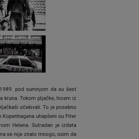
, 1989. pod sumnjom da su šest
a kruna. Tokom pljačke, hicem iz
pljačkaši očekivali. To je posebno
je Kopenhagena uhapšeni su Piter
imom Helena. Sutradan je izdata
ma se nije znalo mnogo, osim da