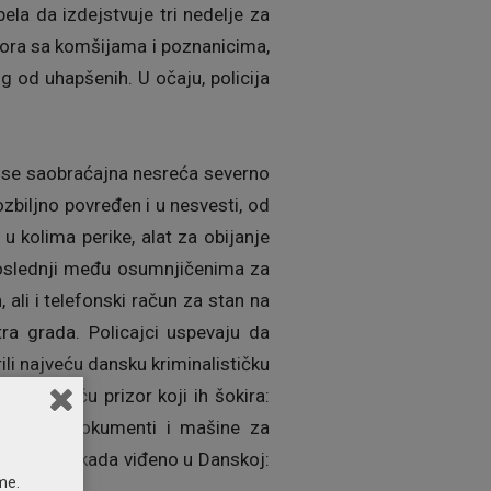
spela da izdejstvuje tri nedelje za
vora sa komšijama i poznanicima,
kog od uhapšenih. U očaju, policija
a se saobraćajna nesreća severno
ozbiljno povređen i u nesvesti, od
 u kolima perike, alat za obijanje
 poslednji među osumnjičenima za
 ali i telefonski račun za stan na
ra grada. Policajci uspevaju da
ili najveću dansku kriminalističku
tanu zatiču prizor koji ih šokira:
rmi, lažni dokumenti i mašine za
e oružja ikada viđeno u Danskoj:
me.