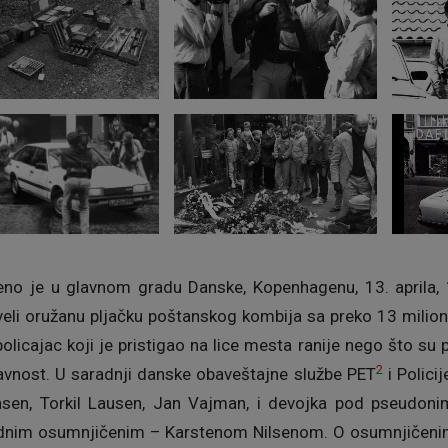
šeno je u glavnom gradu Danske, Kopenhagenu, 13. aprila
veli oružanu pljačku poštanskog kombija sa preko 13 milion
olicajac koji je pristigao na lice mesta ranije nego što su 
2
vnost. U saradnji danske obaveštajne službe PET
i Polici
ensen, Torkil Lausen, Jan Vajman, i devojka pod pseudon
jednim osumnjičenim – Karstenom Nilsenom. O osumnjičeni