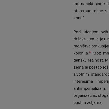
mornarički sindika
otpremao robne zali
zonu“.
Pod uticajem ovih 
države. Lenjin je 
radništva potkuplje
4
kolonija.
Kroz mnoš
dansku realnost. M
zemalja postao još 
životnim standardo
interesima imperi
antiimperijalizam.
organizacije, stoga 
pustim željama.