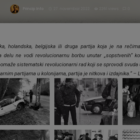
Princip Info
27. novembar 2022.
2261 views
0
ka, holandska, belgijska ili druga partija koja je na rečim
na delu ne vodi revolucionarnu borbu unutar „sopstvenih“ k
pomaže sistematski revolucionarni rad koji se sprovodi svuda u
arnim partijama u kolonijama, partija je nitkova i izdajnika.“ – 