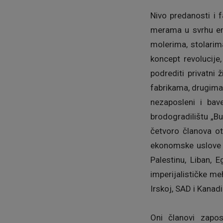
Nivo predanosti i 
merama u svrhu emp
molerima, stolarima
koncept revolucije
podrediti privatni
fabrikama, drugima
nezaposleni i bav
brodogradilištu „Bu
četvoro članova ot
ekonomske uslove i 
Palestinu, Liban, 
imperijalističke me
Irskoj, SAD i Kanadi
Oni članovi zapo