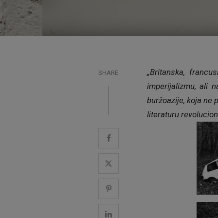
„Britanska, francus
SHARE
imperijalizmu, ali 
buržoazije, koja ne 
literaturu revolucion