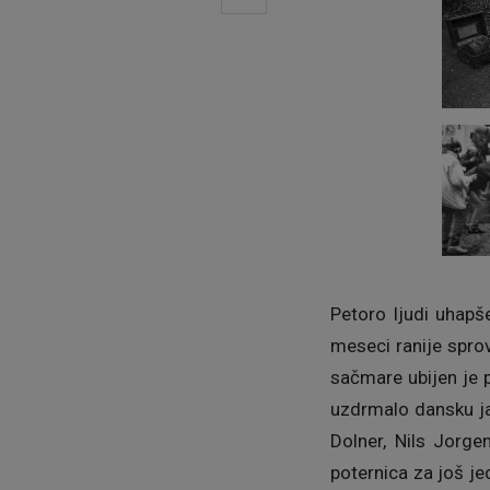
Petoro ljudi uhap
meseci ranije spro
sačmare ubijen je p
uzdrmalo dansku ja
Dolner, Nils Jorg
poternica za još 