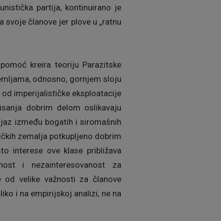
istička partija, kontinuirano je
 svoje članove jer plove u „ratnu
 pomoć kreira teoriju Parazitske
zemljama, odnosno, gornjem sloju
od imperijalističke eksploatacije
pisanja dobrim delom oslikavaju
 jaz između bogatih i siromašnih
tičkih zemalja potkupljeno dobrim
to interese ove klase približava
tnost i nezainteresovanost za
je od velike važnosti za članove
ko i na empirijskoj analizi, ne na