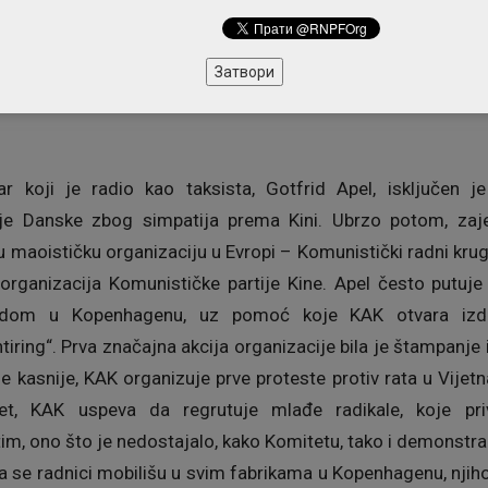
dasku za surfovanje.
Затвори
čar koji je radio kao taksista, Gotfrid Apel, isključen 
ije Danske zbog simpatija prema Kini. Ubrzo potom, zaje
 maoističku organizaciju u Evropi – Komunistički radni kru
organizacija Komunističke partije Kine. Apel često putuje 
dom u Kopenhagenu, uz pomoć koje KAK otvara izdav
iring“. Prva značajna akcija organizacije bila je štampanje 
ne kasnije, KAK organizuje prve proteste protiv rata u Vijet
et, KAK uspeva da regrutuje mlađe radikale, koje priv
im, ono što je nedostajalo, kako Komitetu, tako i demonstraci
se radnici mobilišu u svim fabrikama u Kopenhagenu, njihov