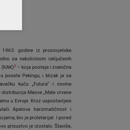
je 1963. godine iz prosovjetske
dno sa nekolicinom isključenih
3
g (KAK)
– koja postaje i zvanična
u posete Pekingu, i blizak je sa
ačku kuću „Futura“ i novine
i distribucija Maove „Male crvene
namu u Evropi. Kroz uspostavljeni
lači Apelova harizmatičnost i
jama, bio je proletarijat. I pored
o prisustvo je izostalo. Štaviše,