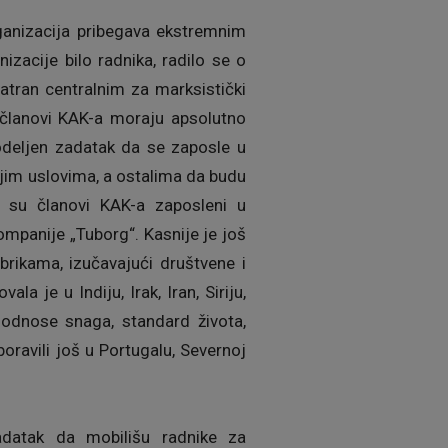
rganizacija pribegava ekstremnim
zacije bilo radnika, radilo se o
matran centralnim za marksistički
i članovi KAK-a moraju apsolutno
dodeljen zadatak da se zaposle u
jim uslovima, a ostalima da budu
 su članovi KAK-a zaposleni u
ompanije „Tuborg“. Kasnije je još
rikama, izučavajući društvene i
 je u Indiju, Irak, Iran, Siriju,
, odnose snaga, standard života,
oravili još u Portugalu, Severnoj
datak da mobilišu radnike za