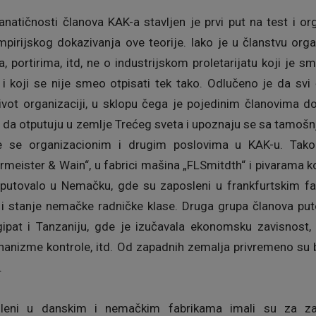
fanatičnosti članova KAK-a stavljen je prvi put na test i o
irijskog dokazivanja ove teorije. Iako je u članstvu organi
, portirima, itd, ne o industrijskom proletarijatu koji je s
, i koji se nije smeo otpisati tek tako. Odlučeno je da sv
 život organizaciji, u sklopu čega je pojedinim članovima 
 da otputuju u zemlje Trećeg sveta i upoznaju se sa tamošn
e se organizacionim i drugim poslovima u KAK-u. Tako
rmeister & Wain“, u fabrici mašina „FLSmitdth“ i pivarama k
putovalo u Nemačku, gde su zaposleni u frankfurtskim fab
stanje nemačke radničke klase. Druga grupa članova putovala
Egipat i Tanzaniju, gde je izučavala ekonomsku zavisnost
hanizme kontrole, itd. Od zapadnih zemalja privremeno su b
.
sleni u danskim i nemačkim fabrikama imali su za za