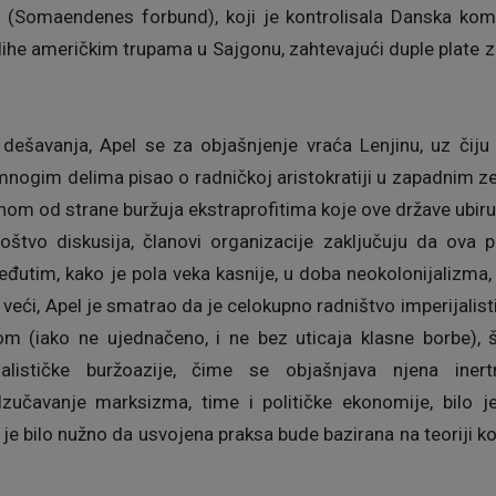
t (Somaendenes forbund), koji je kontrolisala Danska komun
he američkim trupama u Sajgonu, zahtevajući duple plate za
dešavanja, Apel se za objašnjenje vraća Lenjinu, uz čiju
u mnogim delima pisao o radničkoj aristokratiji u zapadnim 
nom od strane buržuja ekstraprofitima koje ove države ubiru 
tvo diskusija, članovi organizacije zaključuju da ova 
eđutim, kako je pola veka kasnije, u doba neokolonijalizma,
veći, Apel je smatrao da je celokupno radništvo imperijalis
m (iako ne ujednačeno, i ne bez uticaja klasne borbe), š
jalističke buržoazije, čime se objašnjava njena iner
 Izučavanje marksizma, time i političke ekonomije, bilo 
je bilo nužno da usvojena praksa bude bazirana na teoriji koli