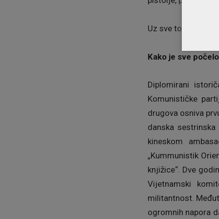
Uz sve to zatiču i 
Kako je sve počelo
Diplomirani istori
Komunističke part
drugova osniva prvu
danska sestrinska 
kineskom ambasa
„Kummunistik Orient
knjižice“. Dve godi
Vijetnamski komit
militantnost. Međut
ogromnih napora da 