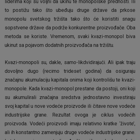
liderima koji su voljni da ukinu te monopolske prednosti. Ili
to postižu tako što ubeđuju druge države da prkose
monopolu svetskog tržišta tako što će koristiti snagu
sopstvene države da podrže konkurentne proizvođače. Oba
metoda se koriste. Vremenom, svaki kvazi-monopol biva
ukinut sa pojavom dodatnih proizvođača na tržištu.
Kvazi-monopoli su, dakle, samo-likdvidirajući. Ali ipak traju
dovoljno dugo (recimo trideset godina) da osiguraju
značajnu akumulaciju kapitala onima koji kontrolišu te kvazi-
monopole. Kada kvazi-monopol prestane da postoji, oni koji
su akumulirali značajna sredstva jednostavno investiraju
svoj kapital u nove vodeće proizvode ili čitave nove vodeće
industrijske grane. Rezultat ovoga je ciklus vodećih
proizvoda. Vodeći proizvodi imaju relativno kratke ‘živote’,
ali ih konstantno zamenjuju druge vodeće industrijske grane.