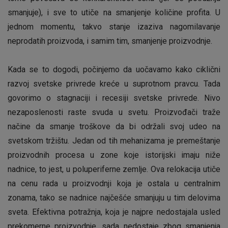
smanjuje), i sve to utiče na smanjenje količine profita. U
jednom momentu, takvo stanje izaziva nagomilavanje
neprodatih proizvoda, i samim tim, smanjenje proizvodnje.
Kada se to dogodi, počinjemo da uočavamo kako ciklični
razvoj svetske privrede kreće u suprotnom pravcu. Tada
govorimo o stagnaciji i recesiji svetske privrede. Nivo
nezaposlenosti raste svuda u svetu. Proizvođači traže
načine da smanje troškove da bi održali svoj udeo na
svetskom tržištu. Jedan od tih mehanizama je premeštanje
proizvodnih procesa u zone koje istorijski imaju niže
nadnice, to jest, u poluperiferne zemlje. Ova relokacija utiče
na cenu rada u proizvodnji koja je ostala u centralnim
zonama, tako se nadnice najčešće smanjuju u tim delovima
sveta. Efektivna potražnja, koja je najpre nedostajala usled
prekomerne proizvodnje, sada nedostaje zbog smanjenja