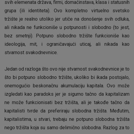
svih elemenata država, firmi, domaćinstava, klasa i statusnih
grupa (ili identiteta). Ovo kompletno virtuelno svetsko
tržište je realno utoliko jer utiče na donošenje svih odluka,
ali nikada ne funkcioniše u potpunosti i slobodno (to jest,
bez smetnji). Potpuno slobodno tržište funkcioniše kao
ideologija, mit, i ograničavajući uticaj, ali nikada kao
stvarnost svakodnevnice.
Jedan od razloga što ovo nije stvarnost svakodnevnice je to
što bi potpuno slobodno tržište, ukoliko bi ikada postojalo,
onemogućio beskonačnu akumulaciju kapitala. Ovo može
izgledati kao paradoks jer je sigurno tačno da kapitalizam
ne može funkcionisati bez tržišta, ali je takođe tačno da
kapitalisti tvrde da preferiraju slobodna tržišta. Međutim,
kapitalistima, u stvari, trebaju ne potpuno slobodna tržišta
nego tržišta koja su samo delimično slobodna. Razlog za to