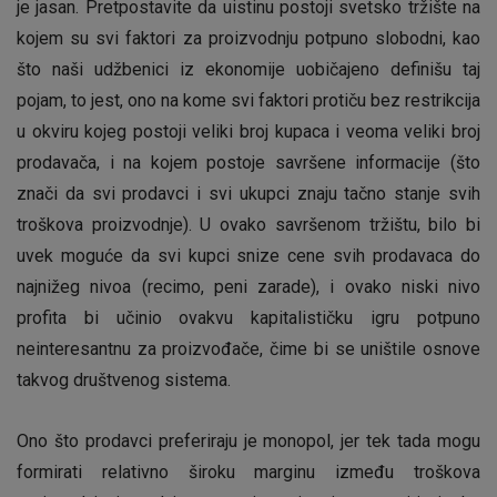
je jasan. Pretpostavite da uistinu postoji svetsko tržište na
kojem su svi faktori za proizvodnju potpuno slobodni, kao
što naši udžbenici iz ekonomije uobičajeno definišu taj
pojam, to jest, ono na kome svi faktori protiču bez restrikcija
u okviru kojeg postoji veliki broj kupaca i veoma veliki broj
prodavača, i na kojem postoje savršene informacije (što
znači da svi prodavci i svi ukupci znaju tačno stanje svih
troškova proizvodnje). U ovako savršenom tržištu, bilo bi
uvek moguće da svi kupci snize cene svih prodavaca do
najnižeg nivoa (recimo, peni zarade), i ovako niski nivo
profita bi učinio ovakvu kapitalističku igru potpuno
neinteresantnu za proizvođače, čime bi se uništile osnove
takvog društvenog sistema.
Ono što prodavci preferiraju je monopol, jer tek tada mogu
formirati relativno široku marginu između troškova