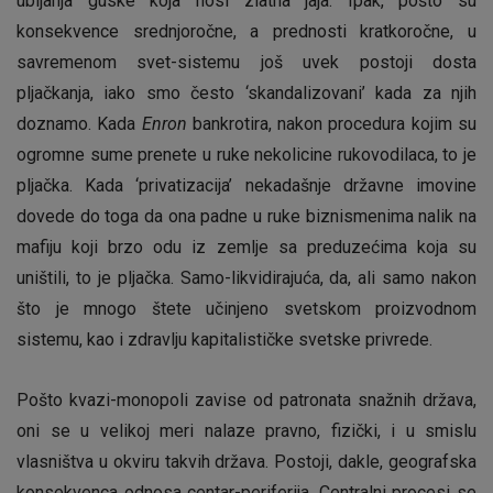
ubijanja guske koja nosi zlatna jaja. Ipak, pošto su
konsekvence srednjoročne, a prednosti kratkoročne, u
savremenom svet-sistemu još uvek postoji dosta
pljačkanja, iako smo često ‘skandalizovani’ kada za njih
doznamo. Kada
Enron
bankrotira, nakon procedura kojim su
ogromne sume prenete u ruke nekolicine rukovodilaca, to je
pljačka. Kada ‘privatizacija’ nekadašnje državne imovine
dovede do toga da ona padne u ruke biznismenima nalik na
mafiju koji brzo odu iz zemlje sa preduzećima koja su
uništili, to je pljačka. Samo-likvidirajuća, da, ali samo nakon
što je mnogo štete učinjeno svetskom proizvodnom
sistemu, kao i zdravlju kapitalističke svetske privrede.
Pošto kvazi-monopoli zavise od patronata snažnih država,
oni se u velikoj meri nalaze pravno, fizički, i u smislu
vlasništva u okviru takvih država. Postoji, dakle, geografska
konsekvenca odnosa centar-periferija. Centralni procesi se