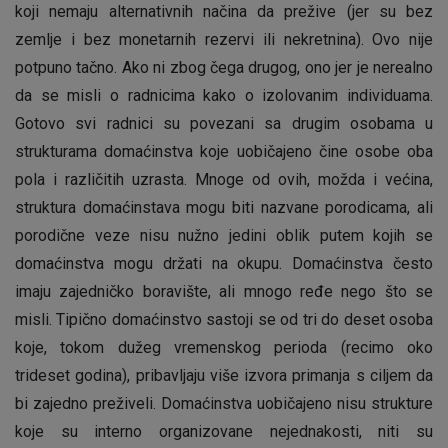
koji nemaju alternativnih načina da prežive (jer su bez
zemlje i bez monetarnih rezervi ili nekretnina). Ovo nije
potpuno tačno. Ako ni zbog čega drugog, ono jer je nerealno
da se misli o radnicima kako o izolovanim individuama.
Gotovo svi radnici su povezani sa drugim osobama u
strukturama domaćinstva koje uobičajeno čine osobe oba
pola i različitih uzrasta. Mnoge od ovih, možda i većina,
struktura domaćinstava mogu biti nazvane porodicama, ali
porodične veze nisu nužno jedini oblik putem kojih se
domaćinstva mogu držati na okupu. Domaćinstva često
imaju zajedničko boravište, ali mnogo ređe nego što se
misli. Tipično domaćinstvo sastoji se od tri do deset osoba
koje, tokom dužeg vremenskog perioda (recimo oko
trideset godina), pribavljaju više izvora primanja s ciljem da
bi zajedno preživeli. Domaćinstva uobičajeno nisu strukture
koje su interno organizovane nejednakosti, niti su