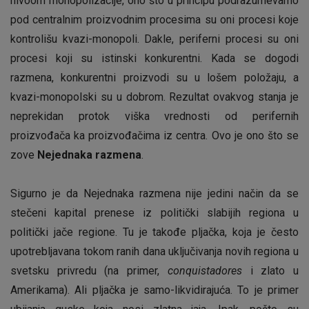
nivoom monopolizacije, ono što u principu podrazumevamo
pod centralnim proizvodnim procesima su oni procesi koje
kontrolišu kvazi-monopoli. Dakle, periferni procesi su oni
procesi koji su istinski konkurentni. Kada se dogodi
razmena, konkurentni proizvodi su u lošem položaju, a
kvazi-monopolski su u dobrom. Rezultat ovakvog stanja je
neprekidan protok viška vrednosti od perifernih
proizvođača ka proizvođačima iz centra. Ovo je ono što se
zove
Nejednaka razmena
.
Sigurno je da Nejednaka razmena nije jedini način da se
stečeni kapital prenese iz politički slabijih regiona u
politički jače regione. Tu je takođe pljačka, koja je često
upotrebljavana tokom ranih dana uključivanja novih regiona u
svetsku privredu (na primer,
conquistadores
i zlato u
Amerikama). Ali pljačka je samo-likvidirajuća. To je primer