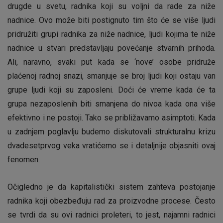
drugde u svetu, radnika koji su voljni da rade za niže
nadnice. Ovo može biti postignuto tim što će se više ljudi
pridružiti grupi radnika za niže nadnice, ljudi kojima te niže
nadnice u stvari predstavljaju povećanje stvarnih prihoda.
Ali, naravno, svaki put kada se ‘nove’ osobe pridruže
plaćenoj radnoj snazi, smanjuje se broj ljudi koji ostaju van
grupe ljudi koji su zaposleni. Doći će vreme kada će ta
grupa nezaposlenih biti smanjena do nivoa kada ona više
efektivno i ne postoji. Tako se približavamo asimptoti. Kada
u zadnjem poglavlju budemo diskutovali strukturalnu krizu
dvadesetprvog veka vratićemo se i detaljnije objasniti ovaj
fenomen.
Očigledno je da kapitalistički sistem zahteva postojanje
radnika koji obezbeđuju rad za proizvodne procese. Često
se tvrdi da su ovi radnici proleteri, to jest, najamni radnici