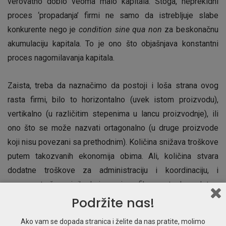
verovatno dobio veoma malo kapitala. Stoga, neprekidni
proces ‘propadanja’ firmi ne samo da istrebljuje slabe
konkurente nego je
condition sine qua non
za beskonačnu
akumulaciju kapitala. To je ono što objašnjava konstantni
proces nagomilavanja kapitala.
Zaista, treba da naznačimo da postoji i loša strana ovog
rasta firmi, bilo to horizontalno (uvek istom proizvodu),
vertikalno (u različitim stepenima u lancu proizvodnje), ili
ono što se može nazvati ortagonalno (u druge proizvode
koji nisu povezani sa prethodnim). Količina snižava troškove
putem takozvanih ekonomija obima. Ali, količina stvara
dodatne troškove za administraciju i koordinaciju, i
umnogostručava rizike koje nosi neefikasnost rukovodstva.
Kao rezultat ove kontradikcije, stalno se ponavlja cik-cak
Podržite nas!
proces tokom kojeg firme najpre porastu a zatim se smanje.
Ako vam se dopada stranica i želite da nas pratite, molimo