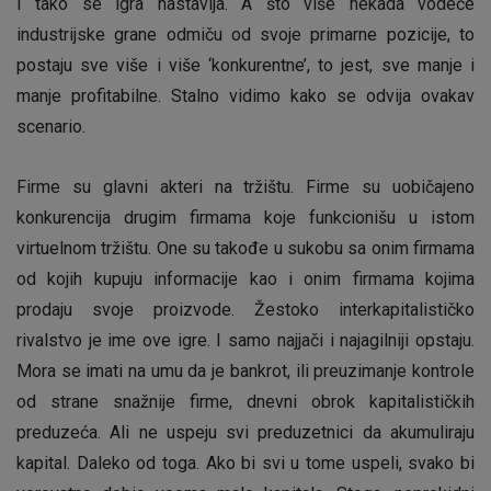
I tako se igra nastavlja. A što više nekada vodeće
industrijske grane odmiču od svoje primarne pozicije, to
postaju sve više i više ‘konkurentne’, to jest, sve manje i
manje profitabilne. Stalno vidimo kako se odvija ovakav
scenario.
Firme su glavni akteri na tržištu. Firme su uobičajeno
konkurencija drugim firmama koje funkcionišu u istom
virtuelnom tržištu. One su takođe u sukobu sa onim firmama
od kojih kupuju informacije kao i onim firmama kojima
prodaju svoje proizvode. Žestoko interkapitalističko
rivalstvo je ime ove igre. I samo najjači i najagilniji opstaju.
Mora se imati na umu da je bankrot, ili preuzimanje kontrole
od strane snažnije firme, dnevni obrok kapitalističkih
preduzeća. Ali ne uspeju svi preduzetnici da akumuliraju
kapital. Daleko od toga. Ako bi svi u tome uspeli, svako bi