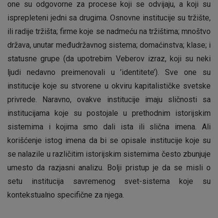
one su odgovorne za procese koji se odvijaju, a koji su
isprepleteni jedni sa drugima. Osnovne institucije su tržište,
ili radije tržišta; firme koje se nadmeću na tržištima; mnoštvo
država, unutar međudržavnog sistema; domaćinstva; klase; i
statusne grupe (da upotrebim Veberov izraz, koji su neki
ljudi nedavno preimenovali u ’identitete’). Sve one su
institucije koje su stvorene u okviru kapitalističke svetske
privrede. Naravno, ovakve institucije imaju sličnosti sa
institucijama koje su postojale u prethodnim istorijskim
sistemima i kojima smo dali ista ili slična imena. Ali
korišćenje istog imena da bi se opisale institucije koje su
se nalazile u različitim istorijskim sistemima često zbunjuje
umesto da razjasni analizu. Bolji pristup je da se misli o
setu institucija savremenog svet-sistema koje su
kontekstualno specifične za njega.