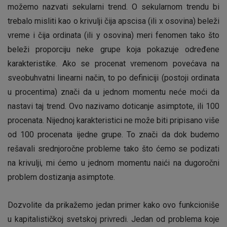
možemo nazvati sekularni trend. O sekularnom trendu bi
trebalo misliti kao o krivulji čija apscisa (ili x osovina) beleži
vreme i čija ordinata (ili y osovina) meri fenomen tako što
beleži proporciju neke grupe koja pokazuje određene
karakteristike. Ako se procenat vremenom povećava na
sveobuhvatni linearni način, to po definiciji (postoji ordinata
u procentima) znači da u jednom momentu neće moći da
nastavi taj trend. Ovo nazivamo doticanje asimptote, ili 100
procenata. Nijednoj karakteristici ne može biti pripisano više
od 100 procenata ijedne grupe. To znači da dok budemo
rešavali srednjoročne probleme tako što ćemo se podizati
na krivulji, mi ćemo u jednom momentu naići na dugoročni
problem dostizanja asimptote.
Dozvolite da prikažemo jedan primer kako ovo funkcioniše
u kapitalističkoj svetskoj privredi. Jedan od problema koje