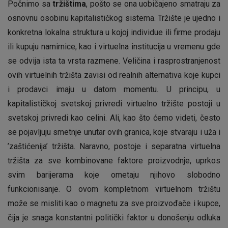
Počnimo sa
tržištima
, pošto se ona uobičajeno smatraju za
osnovnu osobinu kapitalističkog sistema. Tržište je ujedno i
konkretna lokalna struktura u kojoj individue ili firme prodaju
ili kupuju namirnice, kao i virtuelna institucija u vremenu gde
se odvija ista ta vrsta razmene. Veličina i rasprostranjenost
ovih virtuelnih tržišta zavisi od realnih alternativa koje kupci
i prodavci imaju u datom momentu. U principu, u
kapitalističkoj svetskoj privredi virtuelno tržište postoji u
svetskoj privredi kao celini. Ali, kao što ćemo videti, često
se pojavljuju smetnje unutar ovih granica, koje stvaraju i uža i
’zaštićenija’ tržišta. Naravno, postoje i separatna virtuelna
tržišta za sve kombinovane faktore proizvodnje, uprkos
svim barijerama koje ometaju njihovo slobodno
funkcionisanje. O ovom kompletnom virtuelnom tržištu
može se misliti kao o magnetu za sve proizvođače i kupce,
čija je snaga konstantni politički faktor u donošenju odluka