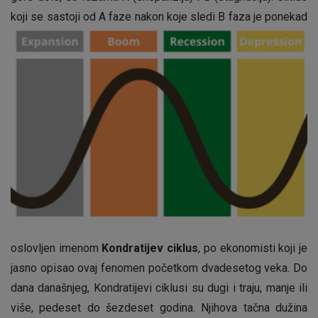
koji se sastoji od A
faze nakon koje sledi B faza je ponekad
oslovljen imenom
Kondratijev ciklus
, po ekonomisti koji je
jasno opisao ovaj fenomen početkom dvadesetog veka. Do
dana današnjeg, Kondratijevi ciklusi su dugi i traju, manje ili
više, pedeset do šezdeset godina. Njihova tačna dužina