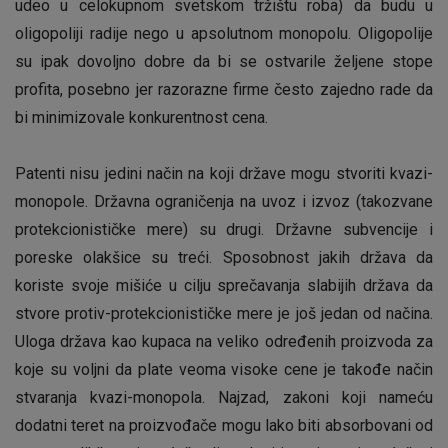
udeo u celokupnom svetskom tržištu roba) da budu u
oligopoliji radije nego u apsolutnom monopolu. Oligopolije
su ipak dovoljno dobre da bi se ostvarile željene stope
profita, posebno jer razorazne firme često zajedno rade da
bi minimizovale konkurentnost cena.
Patenti nisu jedini način na koji države mogu stvoriti kvazi-
monopole. Državna ograničenja na uvoz i izvoz (takozvane
protekcionističke mere) su drugi. Državne subvencije i
poreske olakšice su treći. Sposobnost jakih država da
koriste svoje mišiće u cilju sprečavanja slabijih država da
stvore protiv-protekcionističke mere je još jedan od načina.
Uloga država kao kupaca na veliko određenih proizvoda za
koje su voljni da plate veoma visoke cene je takođe način
stvaranja kvazi-monopola. Najzad, zakoni koji nameću
dodatni teret na proizvođače mogu lako biti absorbovani od