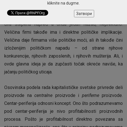
Ali ovo nije samo jednostavni gore-dole ciklus. Radije, širom
kliknite na dugme.
sveta odvija se trend sekularnog povećanja veličine firmi,
Затвори
čitav istorijski proces koji poprima oblik zupčastog točka,
dva stepena napred a onda jedan nazad, neprekidno.
Veličina firmi takođe ima i direktne političke implikacije.
Veličina daje firmama više političke moći, ali ih takođe čini
izloženijim političkom napadu – od strane njihove
konkurencije, njihovih zaposlenih, i njihovih mušterija. Ali, i
ovde glavna ideja je da zupčasti točak okreće naviše, ka
jačanju političkog uticaja.
Osovinska podela rada kapitalističke svetske privrede deli
proizvode na
centralne
proizvode i
periferne
proizvode.
Centar-periferija odnosni koncept. Ono što podrazumevamo
pod centar-periferija je nivo profitabilnosti proizvodnih
procesa. Pošto je profitabilnost direktno povezana sa