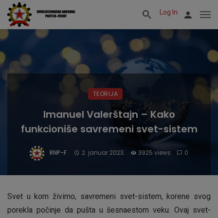
Log In
TEORIJA
Imanuel Valerštajn – Kako
funkcioniše savremeni svet-sistem
RNP-F
2. januar 2023.
3925 views
0
Svet u kom živimo, savremeni svet-sistem, korene svog
porekla počinje da pušta u šesnaestom veku. Ovaj svet-