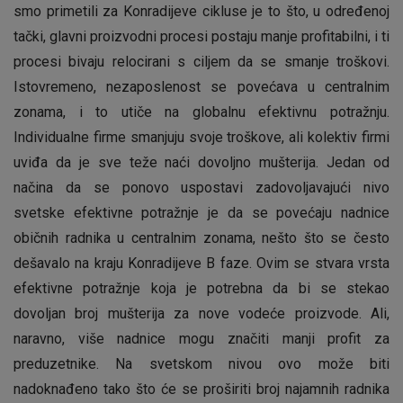
smo primetili za Konradijeve cikluse je to što, u određenoj
tački, glavni proizvodni procesi postaju manje profitabilni, i ti
procesi bivaju relocirani s ciljem da se smanje troškovi.
Istovremeno, nezaposlenost se povećava u centralnim
zonama, i to utiče na globalnu efektivnu potražnju.
Individualne firme smanjuju svoje troškove, ali kolektiv firmi
uviđa da je sve teže naći dovoljno mušterija. Jedan od
načina da se ponovo uspostavi zadovoljavajući nivo
svetske efektivne potražnje je da se povećaju nadnice
običnih radnika u centralnim zonama, nešto što se često
dešavalo na kraju Konradijeve B faze. Ovim se stvara vrsta
efektivne potražnje koja je potrebna da bi se stekao
dovoljan broj mušterija za nove vodeće proizvode. Ali,
naravno, više nadnice mogu značiti manji profit za
preduzetnike. Na svetskom nivou ovo može biti
nadoknađeno tako što će se proširiti broj najamnih radnika