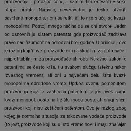
proizvodnje i prodajne cene, i samim tim ostvariti visoke
stope profita. Naravno, neverovatno je teško stvoriti
savršene monopole, i oni su retki, ali to nije slučaj sa kvazi-
monopolima. Postoji mnogo načina da se oni stvore. Jedan
od osnovnih je sistem patenata gde proizvođač zadržava
pravo nad ’izumom’ na određeni broj godina. U principu, ovo
je razlog koji ’nove’ proizvode čini najskupljim za potrošače i
najprofitabilnijim za proizvođače tih roba. Naravno, zakoni o
patentima se često krše, i u svakom slučaju isteknu nakon
izvesnog vremena, ali oni u najvećem delu štite kvazi-
monopol na određeno vreme. Uprkos svemu pomenutom,
proizvodnja koja je zaštićena patentom je još uvek samo
kvazi-monopol, pošto na tržištu mogu postojati drugi slični
proizvodi koji nisu zaštićeni patentom. Ovo je razlog zbog
kojeg je normalna situacija za takozvane vodeće proizvode
(to jest, proizvode koji su u isto vreme novi i imaju značajan