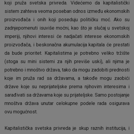
koji pruža svetska privreda. Videćemo da kapitalistički
sistem zahteva veoma poseban odnos između ekonomskih
proizvođača i onih koji poseduju političku moć. Ako su
zadnjepomenuti isuviše moćni, kao što je slučaj u svetskoj
imperiji, njihovi interesi će nadjačati interese ekonomskih
proizvođača, i beskonačna akumulacija kapitala će prestati
da bude prioritet. Kapitalistima je potrebno veliko tržište
(stoga su mini sistemi za njih previše uski), ali njima je
potrebno i mnoštvo država, tako da mogu zadobiti prednosti
koje im pruža rad sa državama, a takođe mogu zaobići
države koje su neprijateljske prema njihovim interesima i
sarađivati sa državama koje su prijateljske. Samo postojanje
mnoštva država unutar celokupne podele rada osigurava
ovu mogućnost.
Kapitalistička svetska privreda je skup raznih institucija, i