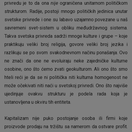
privredu je to da ona
nije
ograničena unitarnom političkom
strukturom. Radije, postoji mnogo političkih jedinica unutar
svetske privrede i one su labavo uzajamno povezane u naš
savremeni svet-sistem u obliku međudržavnog sistema.
Takva svetska privreda sadrži mnoge kulture i grupe – koje
praktikuju veliki broj religija, govore veliki broj jezika i
razlikuju se po svom svakodnevnom načinu ponašanja. Ovo
ne znači da one ne evoluiraju neke zajedničke kulturne
osobine, ono što ćemo zvati geokulturom. Ali ono što smo
hteli reći je da se ni politička niti kulturna homogenost ne
može očekivati niti naći u svetskoj privredi. Ono što najviše
ujedinjuje ovakvu strukturu je podela rada koja je
ustanovljena u okviru tih entiteta.
Kapitalizam nije puko postojanje osoba ili firmi koje
proizvode prodaju na tržištu sa namerom da ostvare profit.