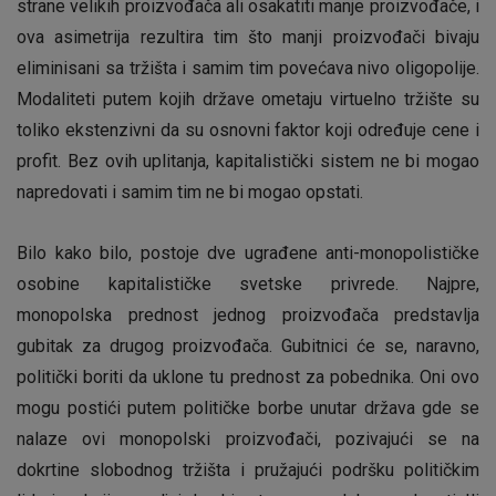
strane velikih proizvođača ali osakatiti manje proizvođače, i
ova asimetrija rezultira tim što manji proizvođači bivaju
eliminisani sa tržišta i samim tim povećava nivo oligopolije.
Modaliteti putem kojih države ometaju virtuelno tržište su
toliko ekstenzivni da su osnovni faktor koji određuje cene i
profit. Bez ovih uplitanja, kapitalistički sistem ne bi mogao
napredovati i samim tim ne bi mogao opstati.
Bilo kako bilo, postoje dve ugrađene anti-monopolističke
osobine kapitalističke svetske privrede. Najpre,
monopolska prednost jednog proizvođača predstavlja
gubitak za drugog proizvođača. Gubitnici će se, naravno,
politički boriti da uklone tu prednost za pobednika. Oni ovo
mogu postići putem političke borbe unutar država gde se
nalaze ovi monopolski proizvođači, pozivajući se na
dokrtine slobodnog tržišta i pružajući podršku političkim