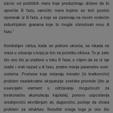
zavisi od političkih mera koje preduzimaju države da bi
sprečile B fazu, naročito mera kojima se teži postići
oporavak iz B faze, a koje se zasnivaju na novim vodećim
industrijskim granama koje bi mogle stimulisati novu A
1
fazu.
Kondratijev ciklus, kada se jednom okonča, se nikada ne
vraća u situaciju u kojoj je bio na početku ciklusa. To je zato
što ono što je urađeno u toku B faze, s ciljem da se iz nje
izađe i vrati nazad u A fazu, znatno menja parametre svet-
sistema. Promene koje rešavaju trenutni (ili kratkoročni)
problem neadekvatne ekspanzije svetske privrede (što je
esencijalni element u održavanju mogućnosti za
beskonačnu akumulaciju kapitala), ponovo uspostavlja
srednjoročni ekvilibrijum ali, dugoročno, počinje da stvara
problem za strukturu. Rezultat svega toga je ono što