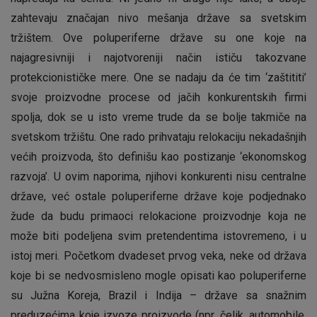
zahtevaju značajan nivo mešanja države sa svetskim
tržištem. Ove poluperiferne države su one koje na
najagresivniji i najotvoreniji način ističu takozvane
protekcionističke mere. One se nadaju da će tim ‘zaštititi’
svoje proizvodne procese od jačih konkurentskih firmi
spolja, dok se u isto vreme trude da se bolje takmiče na
svetskom tržištu. One rado prihvataju relokaciju nekadašnjih
većih proizvoda, što definišu kao postizanje ‘ekonomskog
razvoja’. U ovim naporima, njihovi konkurenti nisu centralne
države, već ostale poluperiferne države koje podjednako
žude da budu primaoci relokacione proizvodnje koja ne
može biti podeljena svim pretendentima istovremeno, i u
istoj meri. Početkom dvadeset prvog veka, neke od država
koje bi se nedvosmisleno mogle opisati kao poluperiferne
su Južna Koreja, Brazil i Indija – države sa snažnim
preduzećima koje izvoze proizvode (npr. čelik, automobile,