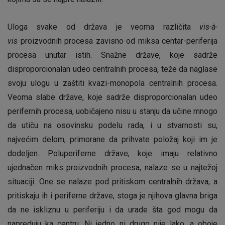
Uloga svake od država je veoma različita
vis-à-
vis
proizvodnih procesa zavisno od miksa centar-periferija
procesa unutar istih. Snažne države, koje sadrže
disproporcionalan udeo centralnih procesa, teže da naglase
svoju ulogu u zaštiti kvazi-monopola centralnih procesa.
Veoma slabe države, koje sadrže disproporcionalan udeo
perifernih procesa, uobičajeno nisu u stanju da učine mnogo
da utiču na osovinsku podelu rada, i u stvarnosti su,
najvećim delom, primorane da prihvate položaj koji im je
dodeljen. Poluperiferne države, koje imaju relativno
ujednačen miks proizvodnih procesa, nalaze se u najtežoj
situaciji. One se nalaze pod pritiskom centralnih država, a
pritiskaju ih i periferne države, stoga je njihova glavna briga
da ne iskliznu u periferiju i da urade šta god mogu da
napreduju ka centru. Ni jedno ni drugo nije lako, a oboje