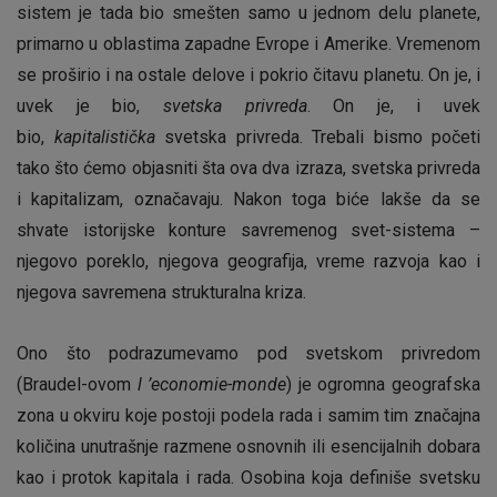
sistem je tada bio smešten samo u jednom delu planete,
primarno u oblastima zapadne Evrope i Amerike. Vremenom
se proširio i na ostale delove i pokrio čitavu planetu. On je, i
uvek je bio,
svetska privreda
. On je, i uvek
bio,
kapitalistička
svetska privreda. Trebali bismo početi
tako što ćemo objasniti šta ova dva izraza, svetska privreda
i kapitalizam, označavaju. Nakon toga biće lakše da se
shvate istorijske konture savremenog svet-sistema –
njegovo poreklo, njegova geografija, vreme razvoja kao i
njegova savremena strukturalna kriza.
Ono što podrazumevamo pod svetskom privredom
(Braudel-ovom
l ’economie-monde
) je ogromna geografska
zona u okviru koje postoji podela rada i samim tim značajna
količina unutrašnje razmene osnovnih ili esencijalnih dobara
kao i protok kapitala i rada. Osobina koja definiše svetsku