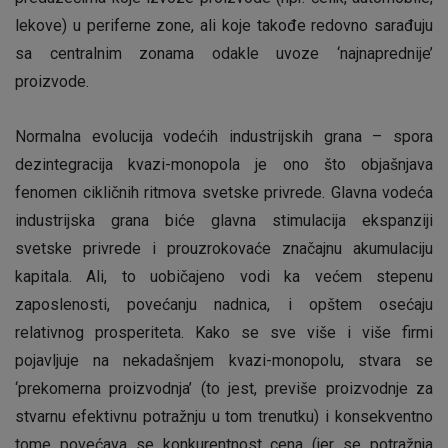
lekove) u periferne zone, ali koje takođe redovno sarađuju
sa centralnim zonama odakle uvoze ‘najnaprednije’
proizvode.
Normalna evolucija vodećih industrijskih grana – spora
dezintegracija kvazi-monopola je ono što objašnjava
fenomen cikličnih ritmova svetske privrede. Glavna vodeća
industrijska grana biće glavna stimulacija ekspanziji
svetske privrede i prouzrokovaće značajnu akumulaciju
kapitala. Ali, to uobičajeno vodi ka većem stepenu
zaposlenosti, povećanju nadnica, i opštem osećaju
relativnog prosperiteta. Kako se sve više i više firmi
pojavljuje na nekadašnjem kvazi-monopolu, stvara se
‘prekomerna proizvodnja’ (to jest, previše proizvodnje za
stvarnu efektivnu potražnju u tom trenutku) i konsekventno
tome povećava se konkurentnost cena (jer se potražnja