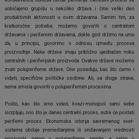
uobičajeno grupišu u nekoliko država i čine veliki deo
produktivnih aktivnosti u ovim državama. Samim tim, za
kratkoročne potrebe, možemo govoriti o centralnim
državama i perifernim državama, dokle god držimo na umu
da, u principu, govorimo o odnosu između procesa
proizvodnje. Neke države imaju približno ujednačen miks
centralnih i periferijskih proizvoda. Ovakve države možemo
zvati poluperiferne države. One poseduju, kao što ćemo i
videti, specifične političke osobine. Ali, sa druge strane,
nema smisla govoriti o poluperifernim procesima.
Pošto, kao što smo videli, kvazi-monopoli sami sebe
iscrpljuju, ono što je danas centralni proces, sutra će postati
periferni proces. Ekonomska istorija savremenog svet-
sistema obiluje premeštanjima ili snižavanjem vrednosti
proizvoda, najpre u poluperiferne zemlje, a zatim u