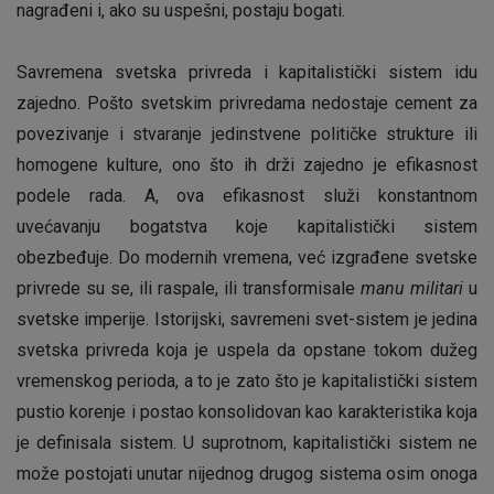
nagrađeni i, ako su uspešni, postaju bogati.
Savremena svetska privreda i kapitalistički sistem idu
zajedno. Pošto svetskim privredama nedostaje cement za
povezivanje i stvaranje jedinstvene političke strukture ili
homogene kulture, ono što ih drži zajedno je efikasnost
podele rada. A, ova efikasnost služi konstantnom
uvećavanju bogatstva koje kapitalistički sistem
obezbeđuje. Do modernih vremena, već izgrađene svetske
privrede su se, ili raspale, ili transformisale
manu militari
u
svetske imperije. Istorijski, savremeni svet-sistem je jedina
svetska privreda koja je uspela da opstane tokom dužeg
vremenskog perioda, a to je zato što je kapitalistički sistem
pustio korenje i postao konsolidovan kao karakteristika koja
je definisala sistem. U suprotnom, kapitalistički sistem ne
može postojati unutar nijednog drugog sistema osim onoga