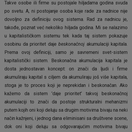
Takve osobe ili firme su postojale hiljadama godina svuda
po svetu. A, ni postojanje osoba koje rade za nadnice nije
dovoljno za definiciju ovog sistema. Rad za nadnicu je,
takođe, poznat već nekoliko hiljada godina. Mi se nalazimo
u kapitalističkom sistemu tek kada taj sistem pokazuje
osobinu da prioritet daje
beskonačnoj
akumulaciji kapitala.
Prema ovoj definiciji, samo je savremeni svet-sistem
kapitalistički sistem. Beskonačna akumulacija kapitala je
dosta jednostavan koncept: on znači da ljudi i firme
akumuliraju kapital s ciljem da akumuliraju još više kapitala,
stoga je to proces koji je neprekidan i beskonačan. Ako
kažemo da sistem ’daje prioritet’ takvoj beskonačnoj
akumulaciji to znači da postoje strukturalni mehanizmi
putem kojih oni koji deluju sa drugim motivima bivaju na neki
način kažnjeni, i jednog dana eliminisani sa društvene scene,
dok oni koji deluju sa odgovarajućim motivima bivaju