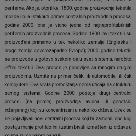
periferne. Ako je, otprilike, 1800. godine proizvodnja tekstila
možda i bila istaknuti primer centralnih proizvodnih procesa,
godine 2000. ona je vidno jedna od najneprofitabilnijih
perifernih proizvodnih procesa. Godine 1800. ovi tekstili su
proizvođeni primarno u tek nekoliko zemalja (Engleska i
druge zemlje severozapadne Evrope); 2000. godine tekstili
se proizvode u gotovo svakom delu svet-sistema, naročito
jeftini tekstili. Ovaj proces je ponovljen sa mnogim drugim
proizvodima. Uzmite na primer čelik, ili automobile, ili čak
kompjutere. Ova vrsta premeštanja nema uticaja na strukturu
samog sistema. Godine 2000. postoje drugi centralni
procesi (na primer, proizvodnja aviona ili genetski
inženjering) koji su koncentrisani u nekoliko država. Uvek su
se pojavljivali novi centralni procesi koji bi zamenili one koji
postaju manje profitabilni i zatim bivali izmešteni iz država u
kojima su se najpre nalazili.