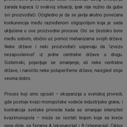
zarada kupaca. U ovakvoj situaciji, ipak nije nužno da gube
svi proizvođači. Očigledno je da se javlja akutno povećana
konkurencija među razređenom oligopolijom koja je sada
uključena u ove proizvodne procese. Oni se žestoko bore
među sobom, obično uz pomoć mehanizama svojih država.
Neke države i neki proizvođači uspevaju da ‘izvezu
nezaposlenost’ iz jedne centralne države u drugu.
Sistemski, pojavljuje se smanjenje, ali neke centralne
države, i naročito neke poluperiferne države, naizgled stoje
veoma dobro.
Proces koji smo opisali – ekspanzija u svetskoj privredi,
gde postoje kvazi-monopolske vodeće industrijske grane, i
kontrakcija svetske privrede kada se smanjuje intenzitet
kvazimonopola – može se iscrtati linijom koja se kreće
gore-dole, sa fazama A (ekspanzija) i B (stagnacija). Ciklus