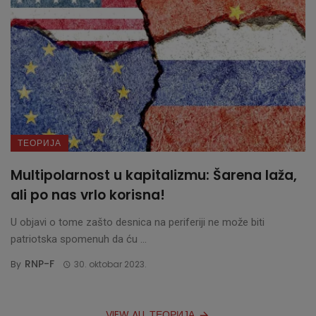
ТЕОРИЈА
Multipolarnost u kapitalizmu: Šarena laža,
ali po nas vrlo korisna!
U objavi o tome zašto desnica na periferiji ne može biti
patriotska spomenuh da ću ...
RNP-F
By
30. oktobar 2023.
VIEW ALL ТЕОРИЈА