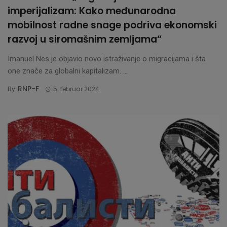
imperijalizam: Kako međunarodna
mobilnost radne snage podriva ekonomski
razvoj u siromašnim zemljama“
Imanuel Nes je objavio novo istraživanje o migracijama i šta
one znače za globalni kapitalizam. ...
RNP-F
By
5. februar 2024.