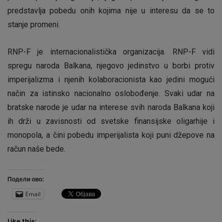
predstavlja pobedu onih kojima nije u interesu da se to
stanje promeni.
RNP-F je internacionalistička organizacija. RNP-F vidi
spregu naroda Balkana, njegovo jedinstvo u borbi protiv
imperijalizma i njenih kolaboracionista kao jedini mogući
način za istinsko nacionalno oslobođenje. Svaki udar na
bratske narode je udar na interese svih naroda Balkana koji
ih drži u zavisnosti od svetske finansijske oligarhije i
monopola, a čini pobedu imperijalista koji puni džepove na
račun naše bede.
Подели ово:
Email
Like this: