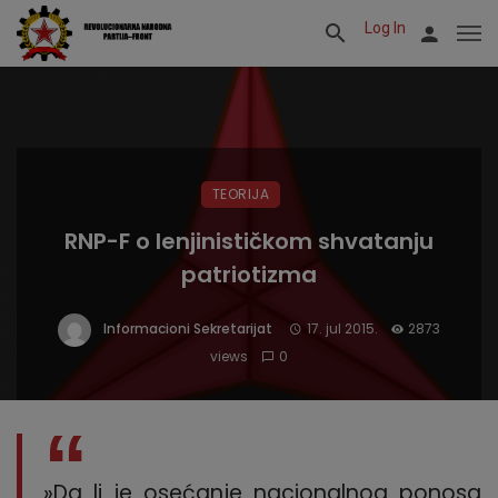
Log In
TEORIJA
RNP-F o lenjinističkom shvatanju
patriotizma
Informacioni Sekretarijat
17. jul 2015.
2873
views
0
»Da li je osećanje nacionalnog ponosa