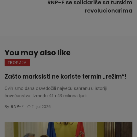
RNP-F se solidariše sa turskim
revolucionarima
You may also like
ТЕОРИЈА
Zašto marksisti ne koriste termin „režim“!
Ovih smo dana osvedočili najveću sahranu u istoriji
čovečanstva. Između 41 i 43 miliona ljudi ...
RNP-F
By
11. jul 2026.