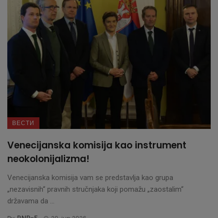
ВЕСТИ
Venecijanska komisija kao instrument
neokolonijalizma!
Venecijanska komisija vam se predstavlja kao grupa
„nezavisnih“ pravnih stručnjaka koji pomažu „zaostalim“
državama da ...
RNP-F