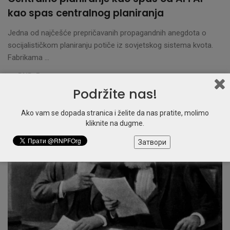
kao spas centralnog planiranja
Jedna od najčešće prepričavanih propagandnih anegdota o
socijalističkom planiranju potiče iz sovjetskog sistema kvota.
Fabrikama ...
RNP-F
By
7. oktobar 2025.
Podržite nas!
Ako vam se dopada stranica i želite da nas pratite, molimo
kliknite na dugme.
Затвори