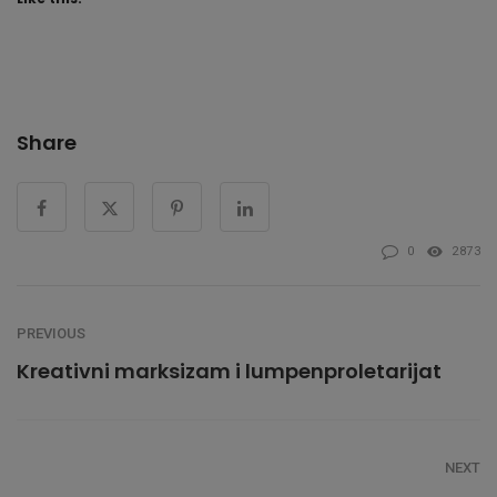
Share
0
2873
PREVIOUS
Kreativni marksizam i lumpenproletarijat
NEXT