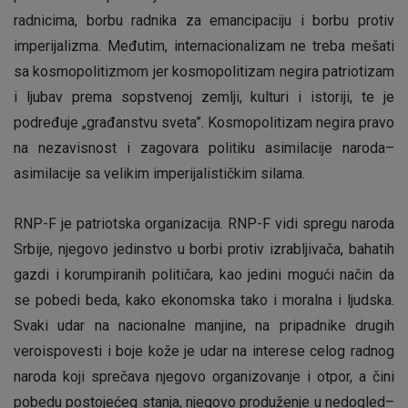
radnicima, borbu radnika za emancipaciju i borbu protiv
imperijalizma. Međutim, internacionalizam ne treba mešati
sa kosmopolitizmom jer kosmopolitizam negira patriotizam
i ljubav prema sopstvenoj zemlji, kulturi i istoriji, te je
podređuje „građanstvu sveta”. Kosmopolitizam negira pravo
na nezavisnost i zagovara politiku asimilacije naroda–
asimilacije sa velikim imperijalističkim silama.
RNP-F je patriotska organizacija. RNP-F vidi spregu naroda
Srbije, njegovo jedinstvo u borbi protiv izrabljivača, bahatih
gazdi i korumpiranih političara, kao jedini mogući način da
se pobedi beda, kako ekonomska tako i moralna i ljudska.
Svaki udar na nacionalne manjine, na pripadnike drugih
veroispovesti i boje kože je udar na interese celog radnog
naroda koji sprečava njegovo organizovanje i otpor, a čini
pobedu postojećeg stanja, njegovo produženje u nedogled–