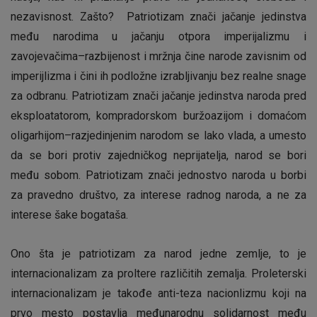
nezavisnost. Zašto? Patriotizam znači jačanje jedinstva
među narodima u jačanju otpora imperijalizmu i
zavojevačima–razbijenost i mržnja čine narode zavisnim od
imperijlizma i čini ih podložne izrabljivanju bez realne snage
za odbranu. Patriotizam znači jačanje jedinstva naroda pred
eksploatatorom, kompradorskom buržoazijom i domaćom
oligarhijom–razjedinjenim narodom se lako vlada, a umesto
da se bori protiv zajedničkog neprijatelja, narod se bori
među sobom. Patriotizam znači jednostvo naroda u borbi
za pravedno društvo, za interese radnog naroda, a ne za
interese šake bogataša.
Ono šta je patriotizam za narod jedne zemlje, to je
internacionalizam za proltere različitih zemalja. Proleterski
internacionalizam je takođe anti-teza nacionlizmu koji na
prvo mesto postavlja međunarodnu solidarnost među