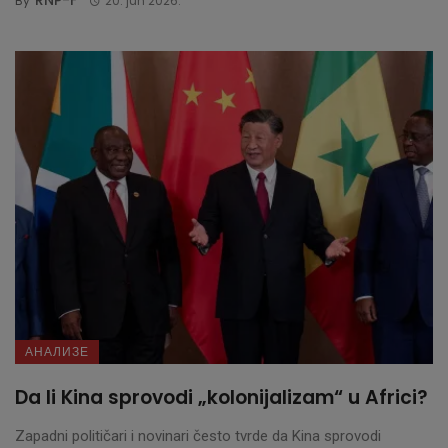
By
20. jun 2026.
АНАЛИЗЕ
Da li Kina sprovodi „kolonijalizam“ u Africi?
Zapadni političari i novinari često tvrde da Kina sprovodi