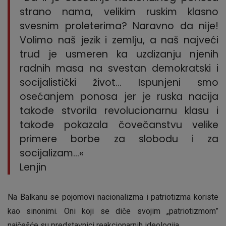
strano nama, velikim ruskim klasno
svesnim proleterima? Naravno da nije!
Volimo naš jezik i zemlju, a naš najveći
trud je usmeren ka uzdizanju njenih
radnih masa na svestan demokratski i
socijalistički život… Ispunjeni smo
osećanjem ponosa jer je ruska nacija
takođe stvorila revolucionarnu klasu i
takođe pokazala čovečanstvu velike
primere borbe za slobodu i za
socijalizam…«
Lenjin
Na Balkanu se pojomovi nacionalizma i patriotizma koriste
kao sinonimi. Oni koji se diče svojim „patriotizmom”
najčešće su predstavnici reakcionarnih ideologija.