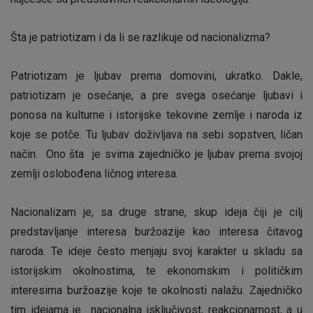
Šta je patriotizam i da li se razlikuje od nacionalizma?
Patriotizam je ljubav prema domovini, ukratko. Dakle,
patriotizam je osećanje, a pre svega osećanje ljubavi i
ponosa na kulturne i istorijske tekovine zemlje i naroda iz
koje se potče. Tu ljubav doživljava na sebi sopstven, ličan
način. Ono šta je svima zajedničko je ljubav prema svojoj
zemlji oslobođena ličnog interesa.
Nacionalizam je, sa druge strane, skup ideja čiji je cilj
predstavljanje interesa buržoazije kao interesa čitavog
naroda. Te ideje često menjaju svoj karakter u skladu sa
istorijskim okolnostima, te ekonomskim i političkim
interesima buržoazije koje te okolnosti nalažu. Zajedničko
tim idejama je nacionalna isključivost, reakcionarnost, a u