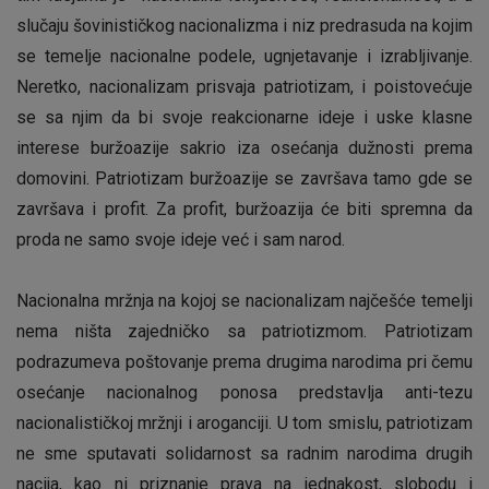
slučaju šovinističkog nacionalizma i niz predrasuda na kojim
se temelje nacionalne podele, ugnjetavanje i izrabljivanje.
Neretko, nacionalizam prisvaja patriotizam, i poistovećuje
se sa njim da bi svoje reakcionarne ideje i uske klasne
interese buržoazije sakrio iza osećanja dužnosti prema
domovini. Patriotizam buržoazije se završava tamo gde se
završava i profit. Za profit, buržoazija će biti spremna da
proda ne samo svoje ideje već i sam narod.
Nacionalna mržnja na kojoj se nacionalizam najčešće temelji
nema ništa zajedničko sa patriotizmom. Patriotizam
podrazumeva poštovanje prema drugima narodima pri čemu
osećanje nacionalnog ponosa predstavlja anti-tezu
nacionalističkoj mržnji i aroganciji. U tom smislu, patriotizam
ne sme sputavati solidarnost sa radnim narodima drugih
nacija, kao ni priznanje prava na jednakost, slobodu i