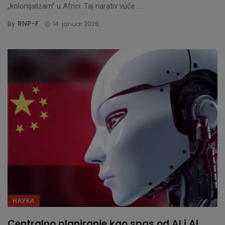
„kolonijalizam” u Africi. Taj narativ vuče ...
RNP-F
By
14. januar 2026.
НАУКА
Centralno planiranje kao spas od AI i AI