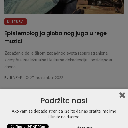
KULTURA
Epistemologija globalnog juga u rege
muzici
Zapažanje da je širom zapadnog sveta rasprostranjena
sveopšta intelektualna i kulturna dekadencija i bezidejnost
danas ...
RNP-F
By
27. novembar 2022.
Podržite nas!
Ako vam se dopada stranica i želite da nas pratite, molimo
kliknite na dugme.
Затвори