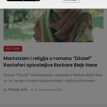
KULTURA
Marksizam i religija u romanu “Džozef”
Rastafari spisateljice Barbare Blejk Hane
Roman “Džozef” rastafarijanske spisateljice Barbare Blejk Hane
se na Jamajci smatra najrelevantnijim i najšire prihvaćenim ...
Princip Info
By
27. novembar 2022.