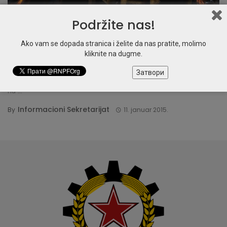
Podržite nas!
TEORIJA
Radnička aristokratija i imperijalizam
Ako vam se dopada stranica i želite da nas pratite, molimo
kliknite na dugme.
Lenjinov kocept „radničke aristokratije“ proizlazi iz istorije
Затвори
britanskog kapitalizma 19. veka. Njegove konkretne reference
na ...
Informacioni Sekretarijat
By
11. januar 2015.