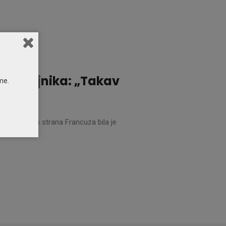
kih vojnika: „Takav
me.
š jedna loša strana Francuza bila je