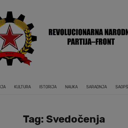
IJA
KULTURA
ISTORIJA
NAUKA
SARADNJA
SAOP
Tag: Svedočenja