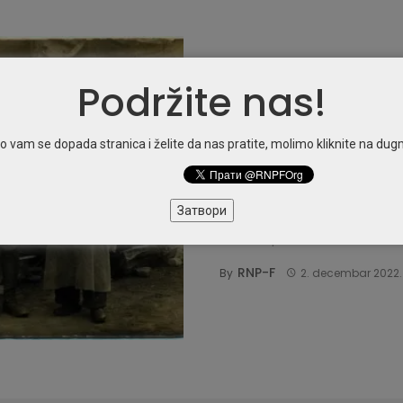
Podržite nas!
ISTORIJA
Svedočenja srps
o vam se dopada stranica i želite da nas pratite, molimo kliknite na dug
se Rodio“!
Затвори
Prema mišljenju učenih Srba, jo
što su u prve ...
RNP-F
By
2. decembar 2022.