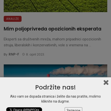
ANALIZE
Mim poljoprivreda opozicionih eksperata
Eksperti sa društvenih mreža, mahom pripadnici opozicionih
struja, liberalskih i konzervativnih, vole s vremena na ...
RNP-F
By
8. april 2023.
Podržite nas!
Ako vam se dopada stranica i želite da nas pratite, molimo
kliknite na dugme.
Затвори