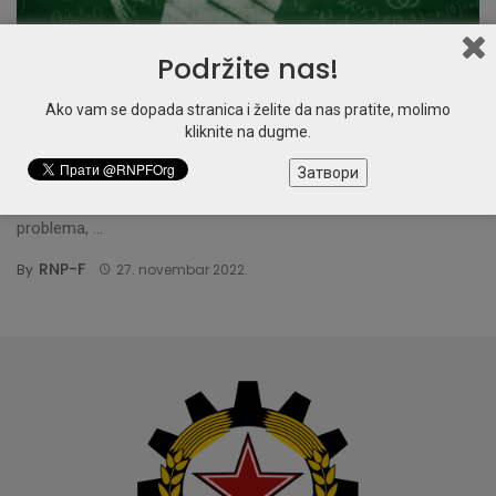
Podržite nas!
NAUKA
Ako vam se dopada stranica i želite da nas pratite, molimo
Kako siromaštvo utiče na mozak?
kliknite na dugme.
Затвори
Prednji deo mozga, koji se nalazi odmah iza čela,
nazivamo prefrontalni korteks. On upravlja rešavanjem
problema, ...
RNP-F
By
27. novembar 2022.