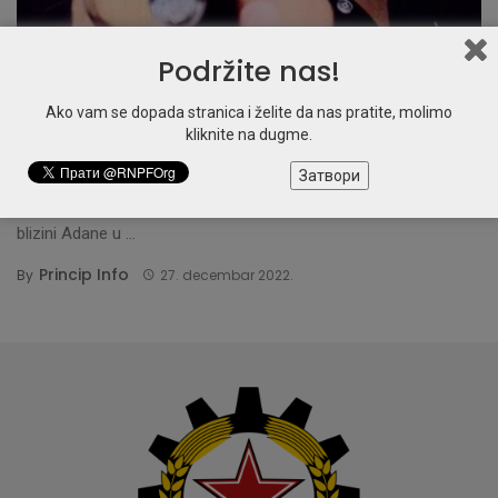
Podržite nas!
KULTURA
Ako vam se dopada stranica i želite da nas pratite, molimo
Ružni kralj i revolucionarna turska
kliknite na dugme.
kinematografija
Затвори
Životni put Jilmaz Putun je rođen 1937. godine u selu Jenidže, u
blizini Adane u ...
Princip Info
By
27. decembar 2022.